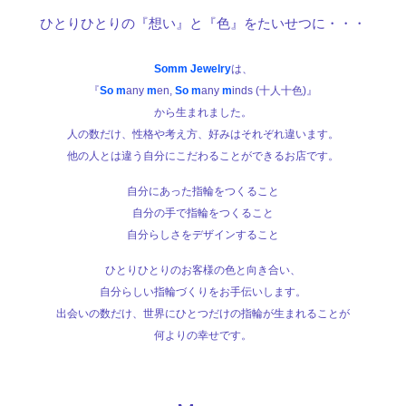
ひとりひとりの『想い』と『色』をたいせつに・・・
Somm Jewelry
は、
『
So m
any
m
en,
So m
any
m
inds (十人十色)』
から生まれました。
人の数だけ、性格や考え方、好みはそれぞれ違います。
他の人とは違う自分にこだわることができるお店です。
自分にあった指輪をつくること
自分の手で指輪をつくること
自分らしさをデザインすること
ひとりひとりのお客様の色と向き合い、
自分らしい指輪づくりをお手伝いします。
出会いの数だけ、世界にひとつだけの指輪が生まれることが
何よりの幸せです。