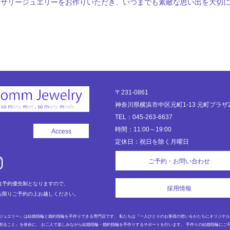
ーサリージュエリーをお作りいただき、いつまでも素敵な思い出を大切
〒231-0861
神奈川県横浜市中区元町1-13 元町プラザ2
TEL：045-263-6637
時間：11:00～19:00
Access
定休日：祝日を除く月曜日
ご予約・お問い合わせ
は予約優先制となりますので、
採用情報
る限りご予約の上お越しください。
ジュエリー』は結婚指輪と婚約指輪を手作りできる専門店です。 私たちは『一人ひとりのお客様の想いをかたちにオリジナ
創ること』を使命に、 お二人で楽しみながら結婚指輪・婚約指輪を手作りするサポートを行います。 手作りの結婚指輪にご