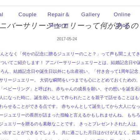
al
Couple
Repair＆
Gallery
Online
ニバーサリージュエリーって何があるの
Reform
Shop
2017-05-24
なんとなく「何かの記念に贈るジュエリーのこと？」って声も聞こえて
についてご紹介します！ アニバーサリージュエリーとは、結婚記念日や
ちろん、結婚記念日や誕生日以外にも出産祝い、「付き合って1周年記念
サリージュエリー。 大切な瞬間をいつまでも心にとどめておくための、
「ベビーリング」と呼ばれ、赤ちゃんの成長を願い、その想いを誕生石
人になった時に、誕生祝いとして作られたことを親子で話せることはも
わらせることができる点です。 赤ちゃんとして誕生してから大人にな
ージュエリーの長所が詰まった指輪と言えるかもしれませんね。 もち
ジュエリーを贈るのも素敵なことです。 きっとプレゼントされた人は
い出すことができるでしょう。 共に過ごした月日はかけがえなく、言葉