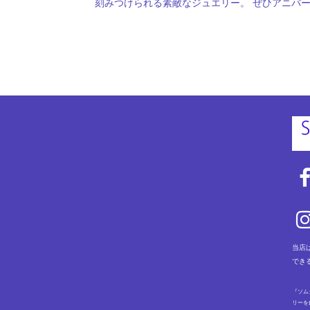
刻みつけられる素敵なジュエリー。 ぜひアニバ
当店
でき
『ソム
リーを