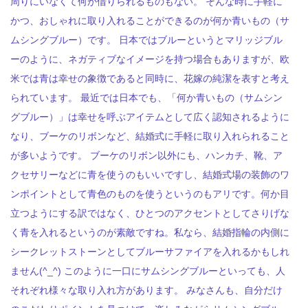
周りにいなくて何か借りられるものもない。 そんな時に手軽に
かつ、おしゃれに取り入れることができるのが何か青いもの（サ
ムシングブルー）です。 日本ではブルーというとマリッジブル
ーのように、ネガティブなイメージを持つ場合もありますが、欧
米では青は幸せの象徴であると同時に、花嫁の純潔を表すと考え
られています。 最近では日本でも、「何か青いもの（サムシン
グブルー）」は幸せを呼ぶアイテムとして広く認知されるように
なり、ブーケのリボンなど、結婚式に手軽に取り入れられること
が多いようです。 ブーケのリボン以外にも、ハンカチ、靴、ア
クセサリーなどに青を使うのもいいですし、結婚式場の装飾のワ
ンポイントとして青色のものを使うというのもアリです。何か目
立つようにする訳ではなく、ひとつのアクセントとしてさりげな
く青を入れるというのが素敵ですね。私なら、結婚指輪の内側に
シークレットストーンとしてブルーサファイアを入れるかもしれ
ません(^_^) このように一口にサムシングブルーといっても、人
それぞれ様々な取り入れ方があります。 みなさんも、自分だけ