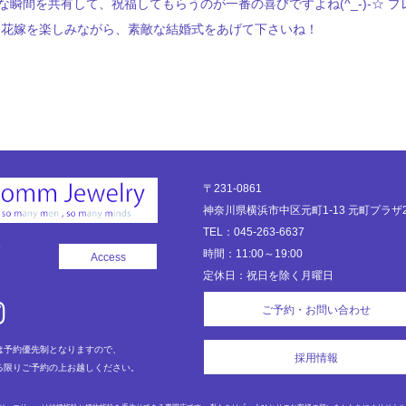
瞬間を共有して、祝福してもらうのが一番の喜びですよね(^_-)-☆ 
レ花嫁を楽しみながら、素敵な結婚式をあげて下さいね！
〒231-0861
神奈川県横浜市中区元町1-13 元町プラザ2
TEL：045-263-6637
時間：11:00～19:00
Access
定休日：祝日を除く月曜日
ご予約・お問い合わせ
は予約優先制となりますので、
採用情報
る限りご予約の上お越しください。