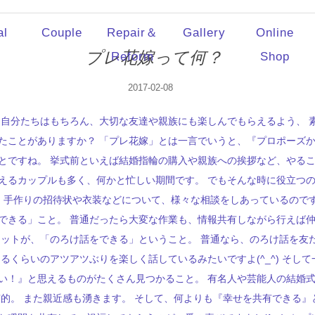
al
Couple
Repair＆
Gallery
Online
プレ花嫁って何？
Reform
Shop
2017-02-08
 自分たちはもちろん、大切な友達や親族にも楽しんでもらえるよう、 
たことがありますか？ 「プレ花嫁」とは一言でいうと、『プロポーズか
とですね。 挙式前といえば結婚指輪の購入や親族への挨拶など、やるこ
えるカップルも多く、何かと忙しい期間です。 でもそんな時に役立つの
をし、手作りの招待状や衣装などについて、様々な相談をしあっているので
できる」こと。 普通だったら大変な作業も、情報共有しながら行えば
リットが、「のろけ話をできる」ということ。 普通なら、のろけ話を友
くらいのアツアツぶりを楽しく話しているみたいですよ(^_^) そして一番
い！』と思えるものがたくさん見つかること。 有名人や芸能人の結婚
実的。 また親近感も湧きます。 そして、何よりも『幸せを共有できる