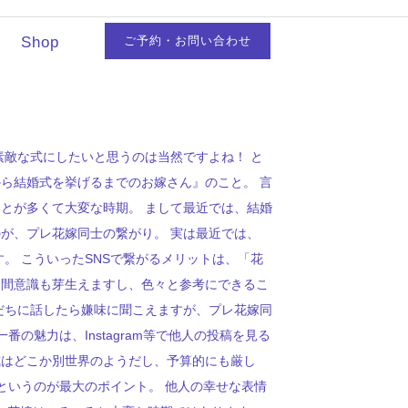
Shop
ご予約・お問い合わせ
素敵な式にしたいと思うのは当然ですよね！ と
ら結婚式を挙げるまでのお嫁さん』のこと。 言
とが多くて大変な時期。 まして最近では、結婚
が、プレ花嫁同士の繋がり。 実は最近では、
す。 こういったSNSで繋がるメリットは、「花
仲間意識も芽生えますし、色々と参考にできるこ
だちに話したら嫌味に聞こえますが、プレ花嫁同
の魅力は、Instagram等で他人の投稿を見る
式はどこか別世界のようだし、予算的にも厳し
』というのが最大のポイント。 他人の幸せな表情