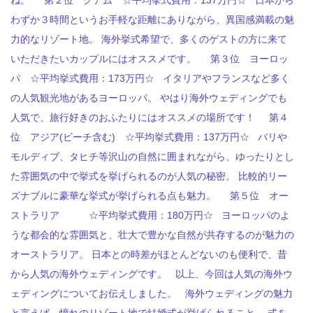
ね。 第２位 グアム ☆平均挙式費用：137万円☆ 日本から
わずか３時間というお手軽な距離にありながら、異国感満載の魅
力的なリゾート地。 海外挙式希望で、多くのゲストの方に来て
いただきたいカップルにはオススメです。 第３位 ヨーロッ
パ ☆平均挙式費用：173万円☆ イタリアやフランスなど多く
の人気観光地があるヨーロッパ。 やはり海外ウェディングでも
人気で、旅行好きのおふたりにはオススメの場所です！ 第４
位 アジア(ビーチ含む) ☆平均挙式費用：137万円☆ バリや
モルディブ、タヒチ等沢山の自然に囲まれながら、ゆったりとし
た雰囲気の中で挙式を挙げられるのが人気の秘密。 比較的リー
ズナブルに豪華な挙式が挙げられる点も魅力。 第５位 オー
ストラリア ☆平均挙式費用：180万円☆ ヨーロッパのよ
うな都会的な雰囲気と、壮大で豊かな自然が共存するのが魅力の
オーストラリア。 日本との時差がほとんどないのも便利で、昔
から人気の海外ウェディングです。 以上、今回は人気の海外ウ
ェディングについてお伝えしました。 海外ウェディングの魅力