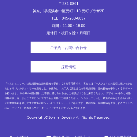
〒231-0861
神奈川県横浜市中区元町1-13 元町プラザ2F
TEL：045-263-6637
時間：11:00～19:00
定休日：祝日を除く月曜日
ご予約・お問い合わせ
採用情報
『ソムジュエリー』は結婚指輪と婚約指輪を手作りできる専門店です。 私たちは『一人ひとりのお客様の想いをかた
ちにオリジナルジュエリーを創ること』を使命に、 お二人で楽しみながら結婚指輪・婚約指輪を手作りするサポート
を行います。 手作りの結婚指輪にご不安に感じられる方はご相談だけでもご来店ください。 デザインや手作り結婚
指輪の作り方、またご予算について何でもお気軽にご相談ください。 ソムジュエリーは、横浜市のみなとみらい線・
元町中華街駅を降りてすぐ横浜元町ショッピングストリートにあります。 婚約指輪・結婚指輪を手作りするプランの
ほか、デザイナーに相談してオーダーメイドでつくるプランもございます。
Copyright©Somm Jewelry All Rights Reserved.