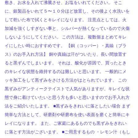
敷き、お水を入れて沸騰させ、お塩をいれてください。 そこ
に、銀製品をいれて５〜１０分ほど放置し、その後よく水洗いを
して乾いた布で拭くとキレイになります。 注意点としては、火
加減を強くしすぎない事と、シルバーが熱くなっているので火傷
しないようにしてください。 この方法は、複数個まとめてキレ
イにしたい時におすすめです。 【銅（コッパー）・真鍮（ブラ
ス）のお手入れ方法】 銅や真鍮は汗がついたり、長い間放置す
ると黒ずんでしまいます。 それは、酸化が原因で、買ったとき
のキレイな状態を維持するのは難しいと思います。 一般的にメ
ッキ加工をして黒ずみをさける方法がはとられています。 この
黒ずみがアンティークテイストで人気がありますが、キレイな状
態で身に着けていたいと思う方も多いと思いますのでお手入れ方
法をご紹介いたします。 ■黒ずみをきれいに落としたい場合 まず
簡単な方法として、研磨剤や研磨布を使い表面を磨くと簡単にキ
レイになります。 また、ご家庭にあるものでも黒ずみをきれい
に落とす方法がございます。 ■ご用意するもの ・レモン汁（もし