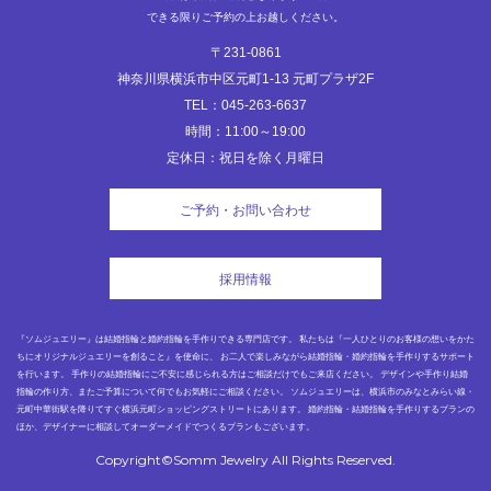
できる限りご予約の上お越しください。
〒231-0861
神奈川県横浜市中区元町1-13 元町プラザ2F
TEL：045-263-6637
時間：11:00～19:00
定休日：祝日を除く月曜日
ご予約・お問い合わせ
採用情報
『ソムジュエリー』は結婚指輪と婚約指輪を手作りできる専門店です。 私たちは『一人ひとりのお客様の想いをかた
ちにオリジナルジュエリーを創ること』を使命に、 お二人で楽しみながら結婚指輪・婚約指輪を手作りするサポート
を行います。 手作りの結婚指輪にご不安に感じられる方はご相談だけでもご来店ください。 デザインや手作り結婚
指輪の作り方、またご予算について何でもお気軽にご相談ください。 ソムジュエリーは、横浜市のみなとみらい線・
元町中華街駅を降りてすぐ横浜元町ショッピングストリートにあります。 婚約指輪・結婚指輪を手作りするプランの
ほか、デザイナーに相談してオーダーメイドでつくるプランもございます。
Copyright©Somm Jewelry All Rights Reserved.