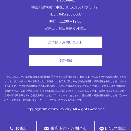
〒231-0861
神奈川県横浜市中区元町1-13 元町プラザ2F
TEL：045-263-6637
時間：11:00～19:00
定休日：祝日を除く月曜日
ご予約・お問い合わせ
採用情報
『ソムジュエリー』は結婚指輪と婚約指輪を手作りできる専門店です。 私たちは『一人ひとりのお客様の想いをかた
ちにオリジナルジュエリーを創ること』を使命に、 お二人で楽しみながら結婚指輪・婚約指輪を手作りするサポート
を行います。 手作りの結婚指輪にご不安に感じられる方はご相談だけでもご来店ください。 デザインや手作り結婚
指輪の作り方、またご予算について何でもお気軽にご相談ください。 ソムジュエリーは、横浜市のみなとみらい線・
元町中華街駅を降りてすぐ横浜元町ショッピングストリートにあります。 婚約指輪・結婚指輪を手作りするプランの
ほか、デザイナーに相談してオーダーメイドでつくるプランもございます。
Copyright©Somm Jewelry All Rights Reserved.
お電話
来店予約・お問合せ
LINEで相談