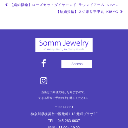
投
【婚約指輪】ローズカットダイヤモンド_ラウンドアーム_K18YG
稿
【結婚指輪】スジ彫り平甲丸_K18YG
ナ
ビ
ゲ
ー
シ
ョ
Access
ン
当店は予約優先制となりますので、
できる限りご予約の上お越しください。
〒231-0861
神奈川県横浜市中区元町1-13 元町プラザ2F
TEL：045-263-6637
時間：11:00～19:00