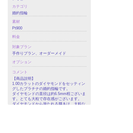
カテゴリ
婚約指輪
素材
Pt900
料金
対象プラン
手作りプラン、オーダーメイド
オプション
コメント
【商品説明】
1.00カラットのダイヤモンドをセッティン
グしたプラチナの婚約指輪です。
ダイヤモンドの直径は約6.5mm程ございま
す。とても大粒で存在感がございます。
ダイヤモンドから放たれる輝きは、大粒な
らではの閃光が眩しいくらいの輝きです。
ダイヤモンドのサイドには、テーパーダイ
ヤモンドをセッティングしております。
ダイヤモンドで埋め尽くされたとてもゴー
ジャスな仕上がりになっております。