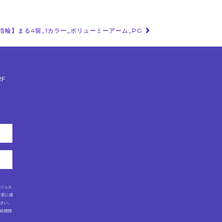
【商品詳細】
センターダイヤモンドのダイヤモンドグレ
指輪】まる4留_1カラー_ボリューミーアーム_PG
ード
・カラット／1.00～1.04ct(直径約6.5mm)
・カラー／H~以上
・クラリティ／VS2以上
・カット／3EX H＆Q
※カラットは1.00～1.04ctの間でご用意い
F
たします。
※※ダイヤモンドグレードレポート(中央
宝石研究所発行)をお付けします。
lady's size 指のサイズは 7号から13号まで
注文可能。
アーム最大幅 2.5mm程
※指のサイズによる料金の変動はございま
せん。
金属素材は、プラチナ900、18金イエロー
ゴールド、18金ピンクゴールドが注文可能
です。
ルジュエ
不安に感
ださい。
・結婚指