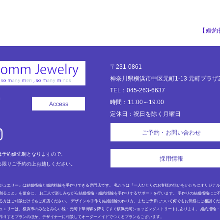
【婚約
〒231-0861
神奈川県横浜市中区元町1-13 元町プラザ2
TEL：045-263-6637
時間：11:00～19:00
Access
定休日：祝日を除く月曜日
ご予約・お問い合わせ
は予約優先制となりますので、
採用情報
る限りご予約の上お越しください。
ジュエリー』は結婚指輪と婚約指輪を手作りできる専門店です。 私たちは『一人ひとりのお客様の想いをかたちにオリジナ
創ること』を使命に、 お二人で楽しみながら結婚指輪・婚約指輪を手作りするサポートを行います。 手作りの結婚指輪にご
る方はご相談だけでもご来店ください。 デザインや手作り結婚指輪の作り方、またご予算について何でもお気軽にご相談く
ュエリーは、横浜市のみなとみらい線・元町中華街駅を降りてすぐ横浜元町ショッピングストリートにあります。 婚約指輪
作りするプランのほか、デザイナーに相談してオーダーメイドでつくるプランもございます。