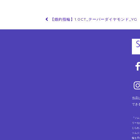
投
【婚約指輪】1.0CT_テーパーダイヤモンド_YG
稿
ナ
ビ
ゲ
ー
シ
ョ
ン
当店
でき
『ソム
リーを
じられ
ソムジ
輪を手