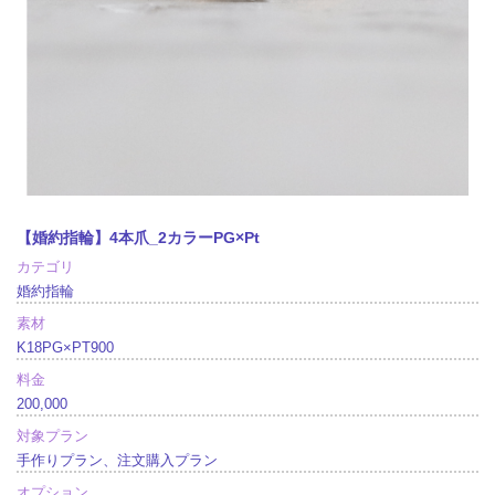
【婚約指輪】4本爪_2カラーPG×Pt
カテゴリ
婚約指輪
素材
K18PG×PT900
料金
200,000
対象プラン
手作りプラン、注文購入プラン
オプション