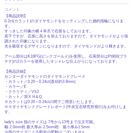
コメント
【商品説明】
0.2ct(カラット)のダイヤモンドをセッティングした婚約指輪になりま
す。
すっきした印象の横４本爪で石留をしております。
若干ですが、石座に高さを加えておりますので、ダイヤモンドがより強
調された印象になります。
光を吸収するデザインになりますので、ダイヤモンドがより輝きます。
アーム部分はK18PG(ピンクゴールド)を使用し、石座部分はPt900(プラ
チナ)の2カラーを使用したオシャレな仕上がりになっております。
【商品詳細】
センターダイヤモンドのダイヤモンドグレード
・カラット／0.20～0.24ct(直径約3.8mm)
・カラー／E
・クラリティ／VS2
・カット／3EX H＆Q
※カラットは0.20～0.24ctの間でご用意いたします。
※※ダイヤモンドグレードレポート(中央宝石研究所発行)をお付けしま
す。
lady's size 指のサイズは 7号から13号まで注文可能。
幅 2.0mm程 最大厚み 2.5mm程 最小厚み1.5mm
※指のサイズによる料金の変動はございません。