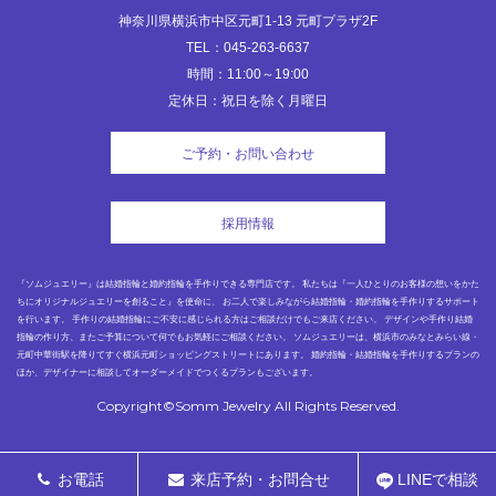
神奈川県横浜市中区元町1-13 元町プラザ2F
TEL：045-263-6637
時間：11:00～19:00
定休日：祝日を除く月曜日
ご予約・お問い合わせ
採用情報
『ソムジュエリー』は結婚指輪と婚約指輪を手作りできる専門店です。 私たちは『一人ひとりのお客様の想いをかた
ちにオリジナルジュエリーを創ること』を使命に、 お二人で楽しみながら結婚指輪・婚約指輪を手作りするサポート
を行います。 手作りの結婚指輪にご不安に感じられる方はご相談だけでもご来店ください。 デザインや手作り結婚
指輪の作り方、またご予算について何でもお気軽にご相談ください。 ソムジュエリーは、横浜市のみなとみらい線・
元町中華街駅を降りてすぐ横浜元町ショッピングストリートにあります。 婚約指輪・結婚指輪を手作りするプランの
ほか、デザイナーに相談してオーダーメイドでつくるプランもございます。
Copyright©Somm Jewelry All Rights Reserved.
お電話
来店予約・お問合せ
LINEで相談