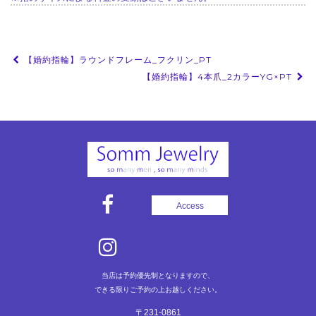
投
【婚約指輪】ラウンドフレーム_フクリン_PT
稿
【婚約指輪】4本爪_2カラーYG×PT
ナ
ビ
ゲ
ー
シ
ョ
Access
ン
当店は予約優先制となりますので、
できる限りご予約の上お越しください。
〒231-0861