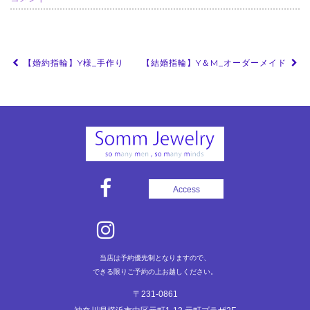
投
【婚約指輪】Y様_手作り
【結婚指輪】Y＆M_オーダーメイド
稿
ナ
ビ
ゲ
ー
シ
Access
ョ
ン
当店は予約優先制となりますので、
できる限りご予約の上お越しください。
〒231-0861