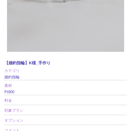
【婚約指輪】K様_手作り
カテゴリ
婚約指輪
素材
Pt900
料金
対象プラン
オプション
コメント