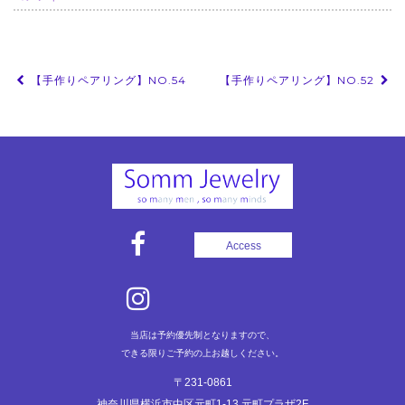
投
【手作りペアリング】NO.54
【手作りペアリング】NO.52
稿
ナ
ビ
ゲ
ー
シ
Access
ョ
ン
当店は予約優先制となりますので、
できる限りご予約の上お越しください。
〒231-0861
神奈川県横浜市中区元町1-13 元町プラザ2F