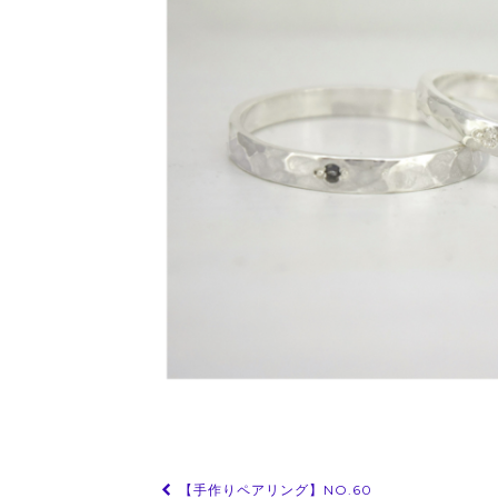
投
【手作りペアリング】NO.60