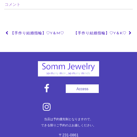
コメント
投
【手作り結婚指輪】♡Y＆M♡
【手作り結婚指輪】♡Y＆K♡
稿
ナ
ビ
ゲ
ー
シ
Access
ョ
ン
当店は予約優先制となりますので、
できる限りご予約の上お越しください。
〒231-0861