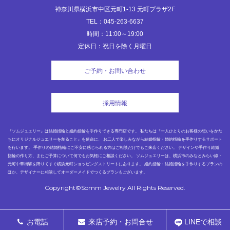
神奈川県横浜市中区元町1-13 元町プラザ2F
TEL：045-263-6637
時間：11:00～19:00
定休日：祝日を除く月曜日
ご予約・お問い合わせ
採用情報
『ソムジュエリー』は結婚指輪と婚約指輪を手作りできる専門店です。 私たちは『一人ひとりのお客様の想いをかた
ちにオリジナルジュエリーを創ること』を使命に、 お二人で楽しみながら結婚指輪・婚約指輪を手作りするサポート
を行います。 手作りの結婚指輪にご不安に感じられる方はご相談だけでもご来店ください。 デザインや手作り結婚
指輪の作り方、またご予算について何でもお気軽にご相談ください。 ソムジュエリーは、横浜市のみなとみらい線・
元町中華街駅を降りてすぐ横浜元町ショッピングストリートにあります。 婚約指輪・結婚指輪を手作りするプランの
ほか、デザイナーに相談してオーダーメイドでつくるプランもございます。
Copyright©Somm Jewelry All Rights Reserved.
お電話
来店予約・お問合せ
LINEで相談