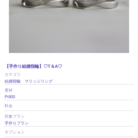
【手作り結婚指輪】♡T＆A♡
カテゴリ
結婚指輪 マリッジリング
素材
Pt900
料金
対象プラン
手作りプラン
オプション