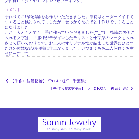
女性様用：ダイヤモンド13Pセッティング。
コメント
手作りでご結婚指輪をお作りいただきました。最初はオーダーメイドで
つくること検討されてましたが、せっかくなのでと手作りでつくること
になりました
。お二人ともとても上手に作っていただきました(*^_^*) 指輪の内側に
入れる文字は、旦那様がデザインしたテキストと十字架のマークを入れ
させて頂いております。お二人のオリジナル性が詰まった世界にひとつ
だけの素敵な結婚指輪に仕上がりました。いつまでもお二人仲良くお幸
せにー(*^_^*)
投
【手作り結婚指輪】 ♡D＆Y様♡ (千葉県)
稿
【手作り結婚指輪】 ♡T＆K様♡ (神奈川県)
ナ
ビ
ゲ
ー
シ