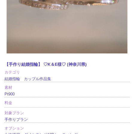
【手作り結婚指輪】 ♡K＆E様♡ (神奈川県)
カテゴリ
結婚指輪 カップル作品集
素材
Pt900
料金
対象プラン
手作りプラン
オプション