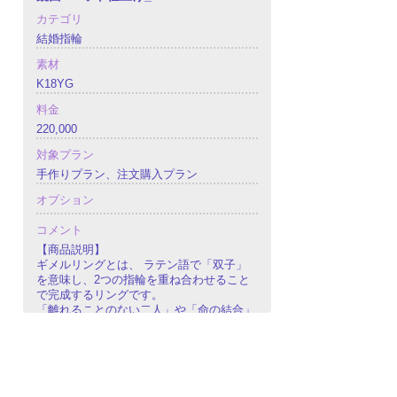
カテゴリ
結婚指輪
素材
K18YG
料金
220,000
対象プラン
手作りプラン、注文購入プラン
オプション
コメント
【商品説明】
ギメルリングとは、 ラテン語で「双子」
を意味し、2つの指輪を重ね合わせること
で完成するリングです。
「離れることのない二人」や「命の結合」
を象徴します。
結婚指輪にふさわしく、伝統を感じる結婚
指輪となっております。
重量感もあり、しっかりとした作りになっ
ております。