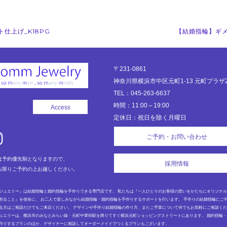
仕上げ_K18PG
【結婚指輪】ギメ
〒231-0861
神奈川県横浜市中区元町1-13 元町プラザ2
TEL：045-263-6637
時間：11:00～19:00
Access
定休日：祝日を除く月曜日
ご予約・お問い合わせ
は予約優先制となりますので、
採用情報
る限りご予約の上お越しください。
ジュエリー』は結婚指輪と婚約指輪を手作りできる専門店です。 私たちは『一人ひとりのお客様の想いをかたちにオリジナ
創ること』を使命に、 お二人で楽しみながら結婚指輪・婚約指輪を手作りするサポートを行います。 手作りの結婚指輪にご
る方はご相談だけでもご来店ください。 デザインや手作り結婚指輪の作り方、またご予算について何でもお気軽にご相談く
ュエリーは、横浜市のみなとみらい線・元町中華街駅を降りてすぐ横浜元町ショッピングストリートにあります。 婚約指輪
作りするプランのほか、デザイナーに相談してオーダーメイドでつくるプランもございます。