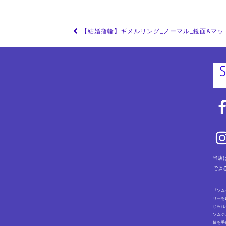
投
【結婚指輪】ギメルリング_ノーマル_鏡面&マット
稿
ナ
ビ
ゲ
ー
シ
ョ
ン
当店
でき
『ソム
リーを
じられ
ソムジ
輪を手