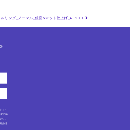
ポリッシュ仕上げとマット仕上げでお仕上
げしておりますので、指輪に見た目の違い
がつきより重なり感が表現されています。
こちらの金属素材は、K18YG(イエローゴ
ルリング_ノーマル_鏡面&マット仕上げ_PT900
ールド)です。
【商品詳細】
men's size 指のサイズは 20号まで注文可
能。
合計幅 3.5mm程 厚み 1.8mm程
F
金属素材は、K18YG(イエローゴールド)で
す。
lady's size 指のサイズは 7号から14号まで
注文可能。
合計幅 3.5mm程 厚み 1.8mm程
金属素材は、K18YG(イエローゴールド)で
す。
ルジュエ
不安に感
ださい。
・結婚指