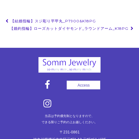
投
【結婚指輪】スジ彫り平甲丸_PT900&K18PG
稿
【婚約指輪】ローズカットダイヤモンド_ラウンドアーム_K18PG
ナ
ビ
ゲ
ー
シ
ョ
Access
ン
当店は予約優先制となりますので、
できる限りご予約の上お越しください。
〒231-0861