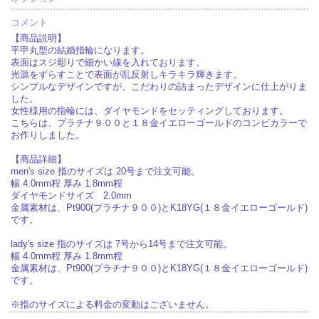
コメント
【商品説明】
平甲丸型の結婚指輪になります。
表面はスジ彫りで細かい線を入れております。
光源をずらすことで表面が乱反射しキラキラ輝きます。
シンプルなデザインですが、こだわりの詰まったデザインに仕上がりま
した。
女性様用の指輪には、ダイヤモンドをセッティングしております。
こちらは、プラチナ９００と１８金イエローゴールドのコンビカラーで
お作りしました。
【商品詳細】
men's size 指のサイズは 20号まで注文可能。
幅 4.0mm程 厚み 1.8mm程
ダイヤモンドサイズ 2.0mm
金属素材は、Pt900(プラチナ９００)とK18YG(１８金イエローゴールド)
です。
lady's size 指のサイズは 7号から14号まで注文可能。
幅 4.0mm程 厚み 1.8mm程
金属素材は、Pt900(プラチナ９００)とK18YG(１８金イエローゴールド)
です。
※指のサイズによる料金の変動はございません。