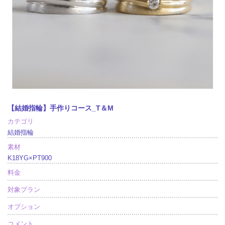
【結婚指輪】手作りコース_T＆M
カテゴリ
結婚指輪
素材
K18YG×PT900
料金
対象プラン
オプション
コメント