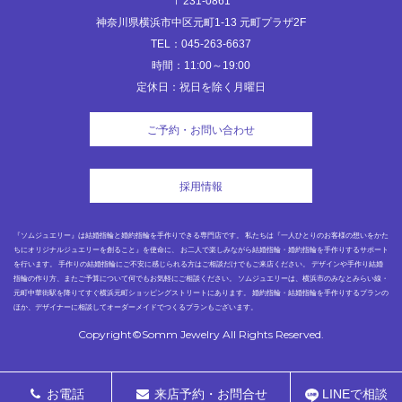
〒231-0861
神奈川県横浜市中区元町1-13 元町プラザ2F
TEL：045-263-6637
時間：11:00～19:00
定休日：祝日を除く月曜日
ご予約・お問い合わせ
採用情報
『ソムジュエリー』は結婚指輪と婚約指輪を手作りできる専門店です。 私たちは『一人ひとりのお客様の想いをかた
ちにオリジナルジュエリーを創ること』を使命に、 お二人で楽しみながら結婚指輪・婚約指輪を手作りするサポート
を行います。 手作りの結婚指輪にご不安に感じられる方はご相談だけでもご来店ください。 デザインや手作り結婚
指輪の作り方、またご予算について何でもお気軽にご相談ください。 ソムジュエリーは、横浜市のみなとみらい線・
元町中華街駅を降りてすぐ横浜元町ショッピングストリートにあります。 婚約指輪・結婚指輪を手作りするプランの
ほか、デザイナーに相談してオーダーメイドでつくるプランもございます。
Copyright©Somm Jewelry All Rights Reserved.
お電話
来店予約・お問合せ
LINEで相談