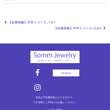
投
【結婚指輪】手作りコース_T＆S
稿
【結婚指輪】手作りコース_K＆K
ナ
ビ
ゲ
ー
シ
ョ
Access
ン
当店は予約優先制となりますので、
できる限りご予約の上お越しください。