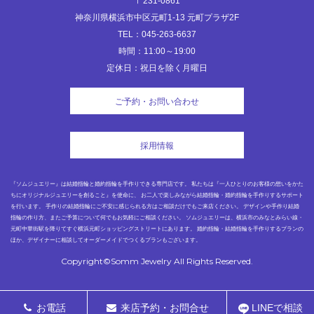
〒231-0861
神奈川県横浜市中区元町1-13 元町プラザ2F
TEL：045-263-6637
時間：11:00～19:00
定休日：祝日を除く月曜日
ご予約・お問い合わせ
採用情報
『ソムジュエリー』は結婚指輪と婚約指輪を手作りできる専門店です。 私たちは『一人ひとりのお客様の想いをかた
ちにオリジナルジュエリーを創ること』を使命に、 お二人で楽しみながら結婚指輪・婚約指輪を手作りするサポート
を行います。 手作りの結婚指輪にご不安に感じられる方はご相談だけでもご来店ください。 デザインや手作り結婚
指輪の作り方、またご予算について何でもお気軽にご相談ください。 ソムジュエリーは、横浜市のみなとみらい線・
元町中華街駅を降りてすぐ横浜元町ショッピングストリートにあります。 婚約指輪・結婚指輪を手作りするプランの
ほか、デザイナーに相談してオーダーメイドでつくるプランもございます。
Copyright©Somm Jewelry All Rights Reserved.
お電話
来店予約・お問合せ
LINEで相談