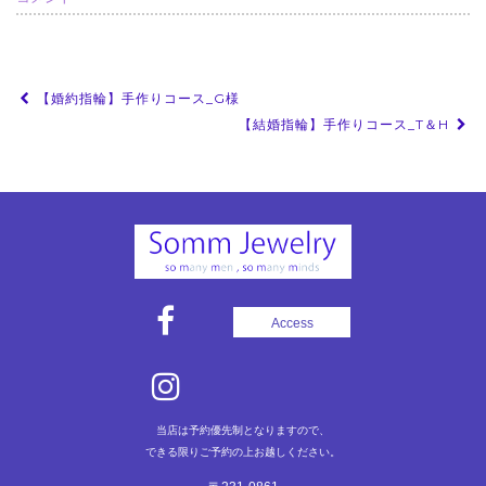
投
【婚約指輪】手作りコース_G様
稿
【結婚指輪】手作りコース_T＆H
ナ
ビ
ゲ
ー
シ
ョ
Access
ン
当店は予約優先制となりますので、
できる限りご予約の上お越しください。