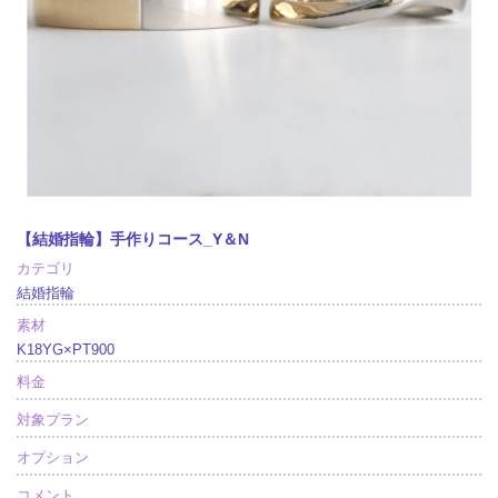
【結婚指輪】手作りコース_Y＆N
カテゴリ
結婚指輪
素材
K18YG×PT900
料金
対象プラン
オプション
コメント