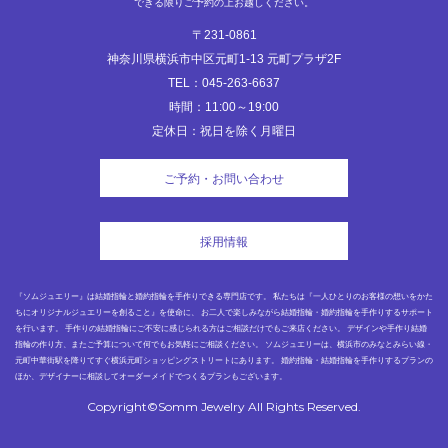
できる限りご予約の上お越しください。
〒231-0861
神奈川県横浜市中区元町1-13 元町プラザ2F
TEL：045-263-6637
時間：11:00～19:00
定休日：祝日を除く月曜日
ご予約・お問い合わせ
採用情報
『ソムジュエリー』は結婚指輪と婚約指輪を手作りできる専門店です。 私たちは『一人ひとりのお客様の想いをかた
ちにオリジナルジュエリーを創ること』を使命に、 お二人で楽しみながら結婚指輪・婚約指輪を手作りするサポート
を行います。 手作りの結婚指輪にご不安に感じられる方はご相談だけでもご来店ください。 デザインや手作り結婚
指輪の作り方、またご予算について何でもお気軽にご相談ください。 ソムジュエリーは、横浜市のみなとみらい線・
元町中華街駅を降りてすぐ横浜元町ショッピングストリートにあります。 婚約指輪・結婚指輪を手作りするプランの
ほか、デザイナーに相談してオーダーメイドでつくるプランもございます。
Copyright©Somm Jewelry All Rights Reserved.