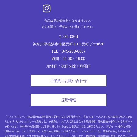
ン
当店は予約優先制となりますので、
できる限りご予約の上お越しください。
〒231-0861
神奈川県横浜市中区元町1-13 元町プラザ2F
TEL：045-263-6637
時間：11:00～19:00
定休日：祝日を除く月曜日
ご予約・お問い合わせ
採用情報
『ソムジュエリー』は結婚指輪と婚約指輪を手作りできる専門店です。 私たちは『一人ひとりのお客様の想いをかた
ちにオリジナルジュエリーを創ること』を使命に、 お二人で楽しみながら結婚指輪・婚約指輪を手作りするサポート
を行います。 手作りの結婚指輪にご不安に感じられる方はご相談だけでもご来店ください。 デザインや手作り結婚
指輪の作り方、またご予算について何でもお気軽にご相談ください。 ソムジュエリーは、横浜市のみなとみらい線・
元町中華街駅を降りてすぐ横浜元町ショッピングストリートにあります。 婚約指輪・結婚指輪を手作りするプランの