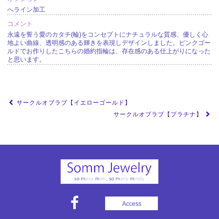
へライン加工
コメント
永遠を誓う愛のカタチ(輪)をコンセプトにナチュラルな質感、優しく心
地よい曲線、透明感のある輝きを表現しデザインしました。ピンクゴー
ルドでお作りしたこちらの婚約指輪は、存在感のある仕上がりになった
と思います。
投
サークルオブラブ【イエローゴールド】
稿
サークルオブラブ【プラチナ】
ナ
ビ
ゲ
ー
シ
ョ
Access