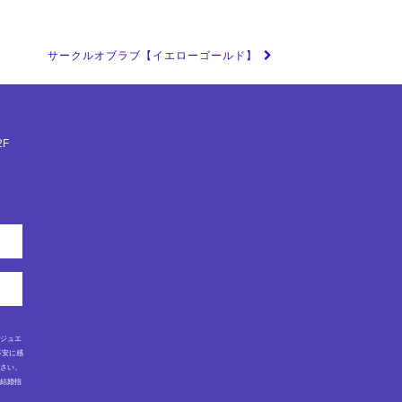
サークルオブラブ【イエローゴールド】
F
ルジュエ
不安に感
ださい。
・結婚指