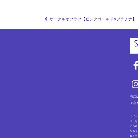
投
サークルオブラブ【ピンクゴールド&プラチナ】
稿
ナ
ビ
ゲ
ー
シ
ョ
ン
当店
でき
『ソム
リーを
じられ
ソムジ
輪を手