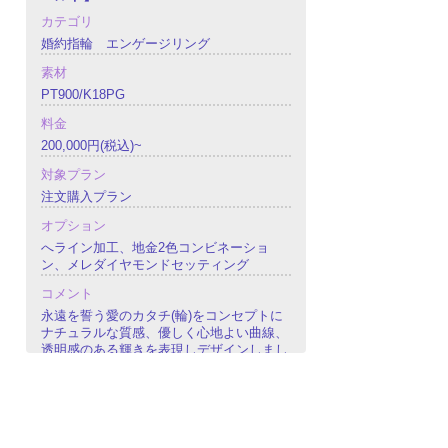
カテゴリ
婚約指輪 エンゲージリング
素材
PT900/K18PG
料金
200,000円(税込)~
対象プラン
注文購入プラン
オプション
へライン加工、地金2色コンビネーショ
ン、メレダイヤモンドセッティング
コメント
永遠を誓う愛のカタチ(輪)をコンセプトに
ナチュラルな質感、優しく心地よい曲線、
透明感のある輝きを表現しデザインしまし
た。プラチナをベースにピンクゴールドで
合わせたコンビネーションカラーで仕上げ
ております。