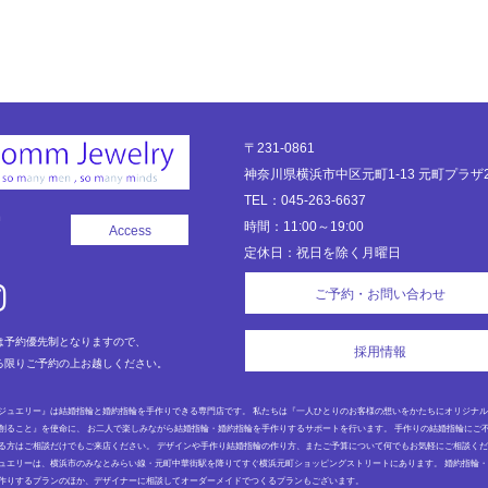
〒231-0861
神奈川県横浜市中区元町1-13 元町プラザ2
TEL：045-263-6637
時間：11:00～19:00
Access
定休日：祝日を除く月曜日
ご予約・お問い合わせ
は予約優先制となりますので、
採用情報
る限りご予約の上お越しください。
ジュエリー』は結婚指輪と婚約指輪を手作りできる専門店です。 私たちは『一人ひとりのお客様の想いをかたちにオリジナ
創ること』を使命に、 お二人で楽しみながら結婚指輪・婚約指輪を手作りするサポートを行います。 手作りの結婚指輪にご
る方はご相談だけでもご来店ください。 デザインや手作り結婚指輪の作り方、またご予算について何でもお気軽にご相談く
ュエリーは、横浜市のみなとみらい線・元町中華街駅を降りてすぐ横浜元町ショッピングストリートにあります。 婚約指輪
作りするプランのほか、デザイナーに相談してオーダーメイドでつくるプランもございます。