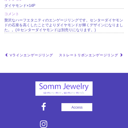
ダイヤモンド×14P
コメント
贅沢なハーフエタニティのエンゲージリングです。センターダイヤモン
ドの石座を高くしたことでよりダイヤモンドが輝くデザインになりまし
た。。(※センターダイヤモンドは別売りになります。)
投
Vラインエンゲージリング
ストレートリボンエンゲージリング
稿
ナ
ビ
ゲ
ー
シ
Access
ョ
ン