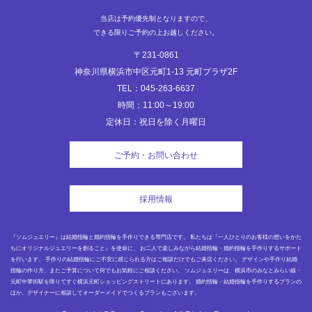
当店は予約優先制となりますので、
できる限りご予約の上お越しください。
〒231-0861
神奈川県横浜市中区元町1-13 元町プラザ2F
TEL：045-263-6637
時間：11:00～19:00
定休日：祝日を除く月曜日
ご予約・お問い合わせ
採用情報
『ソムジュエリー』は結婚指輪と婚約指輪を手作りできる専門店です。 私たちは『一人ひとりのお客様の想いをかた
ちにオリジナルジュエリーを創ること』を使命に、 お二人で楽しみながら結婚指輪・婚約指輪を手作りするサポート
を行います。 手作りの結婚指輪にご不安に感じられる方はご相談だけでもご来店ください。 デザインや手作り結婚
指輪の作り方、またご予算について何でもお気軽にご相談ください。 ソムジュエリーは、横浜市のみなとみらい線・
元町中華街駅を降りてすぐ横浜元町ショッピングストリートにあります。 婚約指輪・結婚指輪を手作りするプランの
ほか、デザイナーに相談してオーダーメイドでつくるプランもございます。