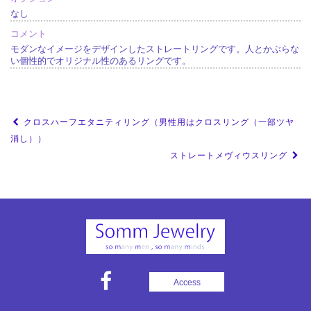
なし
コメント
モダンなイメージをデザインしたストレートリングです。人とかぶらな
い個性的でオリジナル性のあるリングです。
投
クロスハーフエタニティリング（男性用はクロスリング（一部ツヤ
稿
消し））
ストレートメヴィウスリング
ナ
ビ
ゲ
ー
シ
ョ
Access
ン