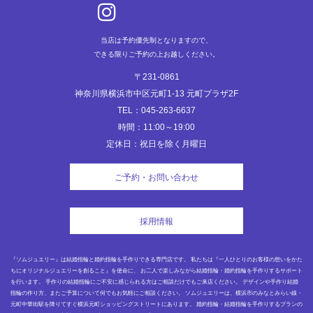
当店は予約優先制となりますので、
できる限りご予約の上お越しください。
〒231-0861
神奈川県横浜市中区元町1-13 元町プラザ2F
TEL：045-263-6637
時間：11:00～19:00
定休日：祝日を除く月曜日
ご予約・お問い合わせ
採用情報
『ソムジュエリー』は結婚指輪と婚約指輪を手作りできる専門店です。 私たちは『一人ひとりのお客様の想いをかた
ちにオリジナルジュエリーを創ること』を使命に、 お二人で楽しみながら結婚指輪・婚約指輪を手作りするサポート
を行います。 手作りの結婚指輪にご不安に感じられる方はご相談だけでもご来店ください。 デザインや手作り結婚
指輪の作り方、またご予算について何でもお気軽にご相談ください。 ソムジュエリーは、横浜市のみなとみらい線・
元町中華街駅を降りてすぐ横浜元町ショッピングストリートにあります。 婚約指輪・結婚指輪を手作りするプランの