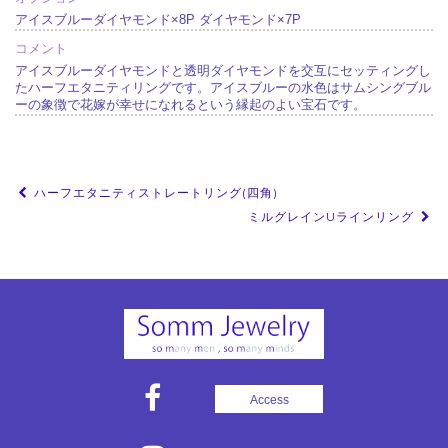
アイスブルーダイヤモンド×8P ダイヤモンド×7P
コメント
アイスブルーダイヤモンドと透明ダイヤモンドを交互にセッティングし
たハーフエタニティリングです。アイスブルーの水色はサムシングブル
ーの象徴で花嫁が幸せになれるという縁起のよい宝石です。
投
ハーフエタニティストレートリング(四角)
稿
ミルグレインUラインリング
ナ
ビ
ゲ
ー
シ
ョ
Access
ン