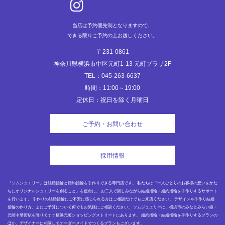
当店は予約優先制となりますので、
できる限りご予約の上お越しください。
〒231-0861
神奈川県横浜市中区元町1-13 元町プラザ2F
TEL：045-263-6637
時間：11:00～19:00
定休日：祝日を除く月曜日
ご予約・お問い合わせ
採用情報
『ソムジュエリー』は結婚指輪と婚約指輪を手作りできる専門店です。 私たちは『一人ひとりのお客様の想いをかた
ちにオリジナルジュエリーを創ること』を使命に、 お二人で楽しみながら結婚指輪・婚約指輪を手作りするサポート
を行います。 手作りの結婚指輪にご不安に感じられる方はご相談だけでもご来店ください。 デザインや手作り結婚
指輪の作り方、またご予算について何でもお気軽にご相談ください。 ソムジュエリーは、横浜市のみなとみらい線・
元町中華街駅を降りてすぐ横浜元町ショッピングストリートにあります。 婚約指輪・結婚指輪を手作りするプランの
ほか、デザイナーに相談してオーダーメイドでつくるプランもございます。