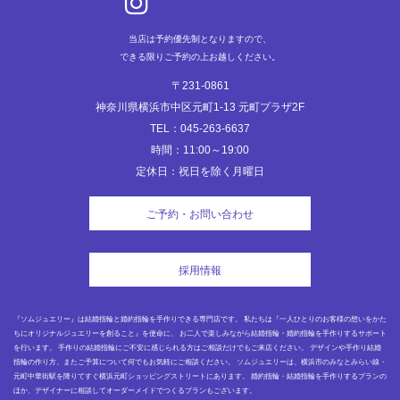
ン
当店は予約優先制となりますので、
できる限りご予約の上お越しください。
〒231-0861
神奈川県横浜市中区元町1-13 元町プラザ2F
TEL：045-263-6637
時間：11:00～19:00
定休日：祝日を除く月曜日
ご予約・お問い合わせ
採用情報
『ソムジュエリー』は結婚指輪と婚約指輪を手作りできる専門店です。 私たちは『一人ひとりのお客様の想いをかた
ちにオリジナルジュエリーを創ること』を使命に、 お二人で楽しみながら結婚指輪・婚約指輪を手作りするサポート
を行います。 手作りの結婚指輪にご不安に感じられる方はご相談だけでもご来店ください。 デザインや手作り結婚
指輪の作り方、またご予算について何でもお気軽にご相談ください。 ソムジュエリーは、横浜市のみなとみらい線・
元町中華街駅を降りてすぐ横浜元町ショッピングストリートにあります。 婚約指輪・結婚指輪を手作りするプランの
ほか、デザイナーに相談してオーダーメイドでつくるプランもございます。