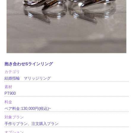
抱き合わせSラインリング
カテゴリ
結婚指輪 マリッジリング
素材
PT900
料金
ペア料金:130,000円(税込)~
対象プラン
手作りプラン、注文購入プラン
オプション