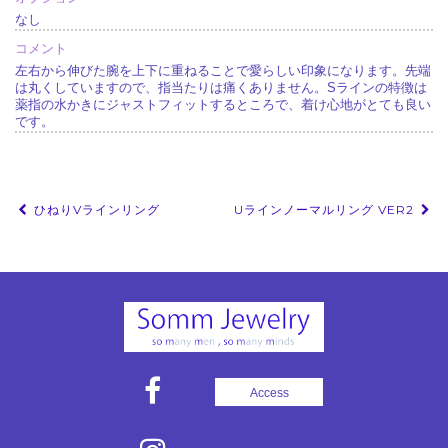
なし
コメント
左右から伸びた腕を上下に重ねることで愛らしい印象になります。先端
は丸くしていますので、指当たりは痛くありません。Sラインの特徴は
薬指の水かきにジャストフィットするところで、着け心地がとても良い
です。
投
ひねりVラインリング
Uラインノーマルリング VER2
稿
ナ
ビ
ゲ
ー
シ
Access
ョ