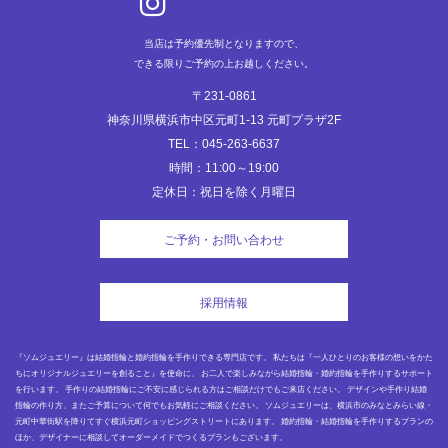
ン
当店は予約優先制となりますので、
できる限りご予約の上お越しください。
〒231-0861
神奈川県横浜市中区元町1-13 元町プラザ2F
TEL：045-263-6637
時間：11:00～19:00
定休日：祝日を除く月曜日
ご予約・お問い合わせ
採用情報
『ソムジュエリー』は結婚指輪と婚約指輪を手作りできる専門店です。 私たちは『一人ひとりのお客様の想いをかた
ちにオリジナルジュエリーを創ること』を使命に、 お二人で楽しみながら結婚指輪・婚約指輪を手作りするサポート
を行います。 手作りの結婚指輪にご不安に感じられる方はご相談だけでもご来店ください。 デザインや手作り結婚
指輪の作り方、またご予算について何でもお気軽にご相談ください。 ソムジュエリーは、横浜市のみなとみらい線・
元町中華街駅を降りてすぐ横浜元町ショッピングストリートにあります。 婚約指輪・結婚指輪を手作りするプランの
ほか、デザイナーに相談してオーダーメイドでつくるプランもございます。