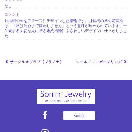
なし
コメント
月桂樹の葉をモチーフにデザインした指輪です。月桂樹の葉の花言葉
は、「私は死ぬまで変わりません」という意味が込められています。一
生愛する大切な人に贈る婚約指輪にふさわしいデザインに仕上がりまし
た。
投
サークルオブラブ【プラチナ】
シールドエンゲージリング
稿
ナ
ビ
ゲ
ー
シ
Access
ョ