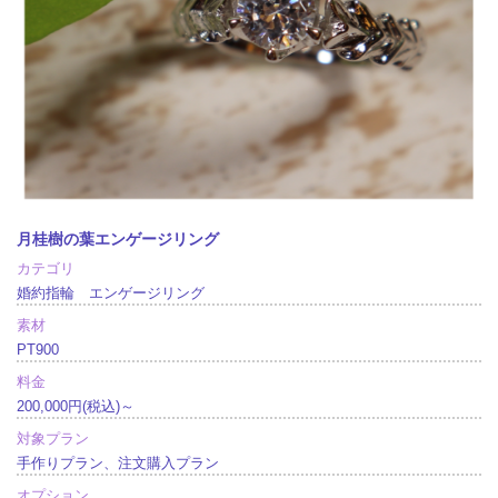
月桂樹の葉エンゲージリング
カテゴリ
婚約指輪 エンゲージリング
素材
PT900
料金
200,000円(税込)～
対象プラン
手作りプラン、注文購入プラン
オプション