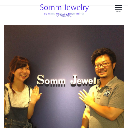
MENU
♡M&M♡