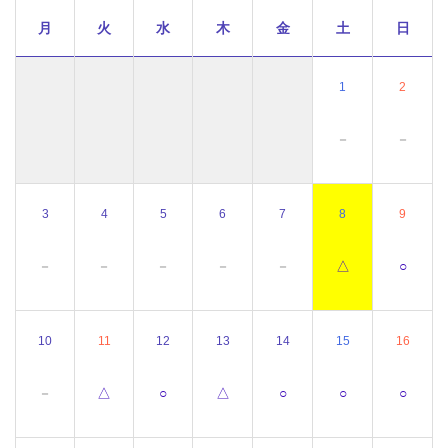
月
火
水
木
金
土
日
1
2
－
－
3
4
5
6
7
8
9
－
－
－
－
－
△
○
10
11
12
13
14
15
16
－
△
○
△
○
○
○
山の日